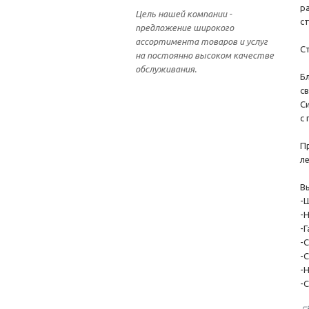
р
Цель нашей компании -
с
предложение широкого
ассортимента товаров и услуг
С
на постоянно высоком качестве
обслуживания.
Б
с
С
с
П
ле
В
-
-
-
-
-
-
-