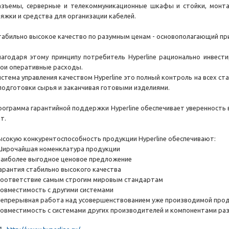
азъемы, серверные и телекоммуникационные шкафы и стойки, монт
тяжки и средства для организации кабелей.
табильно высокое качество по разумным ценам - основополагающий прин
лагодаря этому принципу потребитель Hyperline рационально инвести
вои оперативные расходы.
истема управления качеством Hyperline это полный контроль на всех ст
 подготовки сырья и заканчивая готовыми изделиями.
рограмма гарантийной поддержки Hyperline обеспечивает уверенность 
т.
ысокую конкурентоспособность продукции Hyperline обеспечивают:
Широчайшая номенклатура продукции
Наиболее выгодное ценовое предложение
Гарантия стабильно высокого качества
Соответствие самым строгим мировым стандартам
Совместимость с другими системами
Непрерывная работа над усовершенствованием уже производимой прод
Совместимость с системами других производителей и компонентами ра