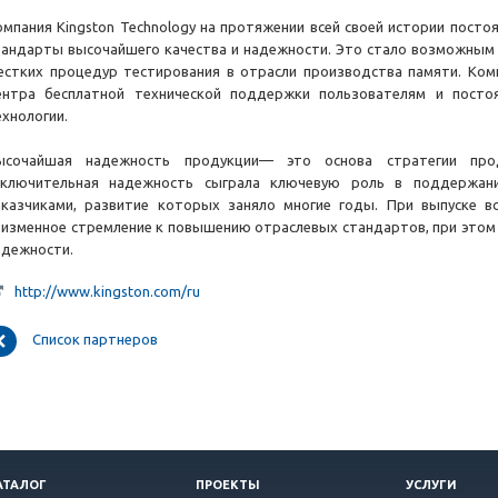
омпания Kingston Technology на протяжении всей своей истории посто
тандарты высочайшего качества и надежности. Это стало возможным з
естких процедур тестирования в отрасли производства памяти. Ком
ентра бесплатной технической поддержки пользователям и пост
ехнологии.
ысочайшая надежность продукции— это основа стратегии прод
сключительная надежность сыграла ключевую роль в поддержан
аказчиками, развитие которых заняло многие годы. При выпуске вс
еизменное стремление к повышению отраслевых стандартов, при этом
адежности.
http://www.kingston.com/ru
Список партнеров
АТАЛОГ
ПРОЕКТЫ
УСЛУГИ