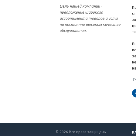
Цель нашей компании -
К
предложение широкого
с
ассортимента товаров и услуг
ж
на постоянно высоком качестве
ц
обслуживания.
т
В
и
з
н
н
© 2026 Все права защищены.
К