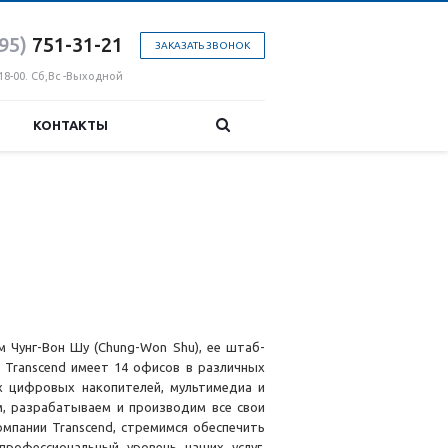
95)
751-31
-21
ЗАКАЗАТЬ ЗВОНОК
18-00. Сб,Вс -Выходной
КОНТАКТЫ
ом Чунг-Вон Шу (Chung-Won Shu), ее штаб-
 Transcend имеет 14 офисов в различных
х цифровых накопителей, мультимедиа и
, разрабатываем и производим все свои
омпании Transcend, стремимся обеспечить
рофессиональный уровень наших услуг.