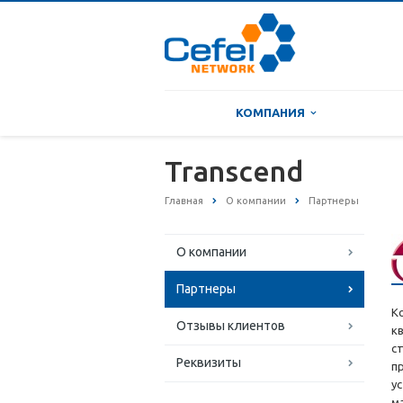
КОМПАНИЯ
Transcend
Главная
О компании
Партнеры
О компании
Партнеры
К
Отзывы клиентов
к
с
Реквизиты
п
у
м